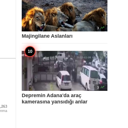

3
Majingilane Aslanları

3
Depremin Adana'da araç
kamerasına yansıdığı anlar
,263
unma