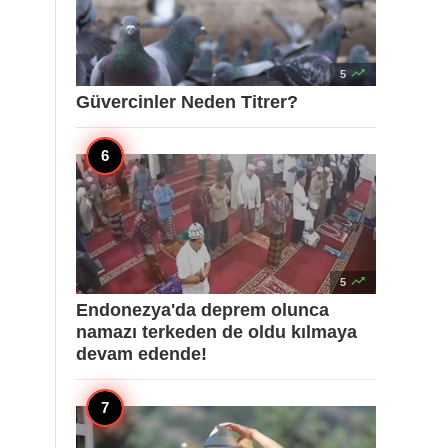

5
Güvercinler Neden Titrer?

5
Endonezya'da deprem olunca
namazı terkeden de oldu kılmaya
devam edende!