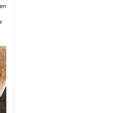
ken
e