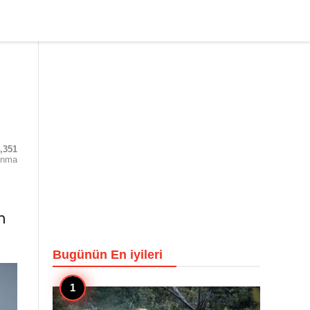
,351
unma
n
Bugünün En iyileri