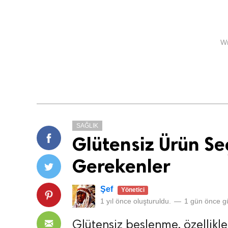
Wr
SAĞLIK
Glütensiz Ürün Se
Gerekenler
Şef
Yönetici
1 yıl önce
oluşturuldu.
—
1 gün önce
gü
Glütensiz beslenme, özellikle