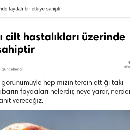
nde faydalı bir etkiye sahiptir
 cilt hastalıkları üzerinde
sahiptir
4
ok
e
güncellendi
l görünümüyle hepimizin tercih ettiği takı
barın faydaları nelerdir, neye yarar, nerde
yanıt vereceğiz.