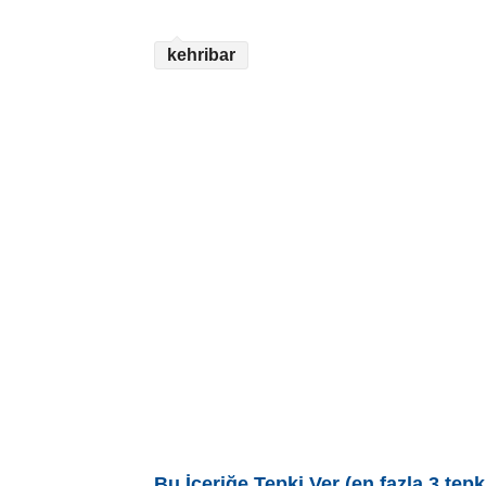
kehribar
Bu İçeriğe Tepki Ver (en fazla 3 tepk