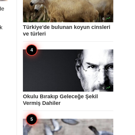
de

6
Türkiye'de bulunan koyun cinsleri
ak
ve türleri

5
Okulu Bırakıp Geleceğe Şekil
Vermiş Dahiler