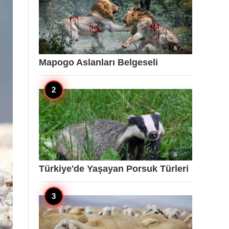

6
Mapogo Aslanları Belgeseli

6
Türkiye'de Yaşayan Porsuk Türleri