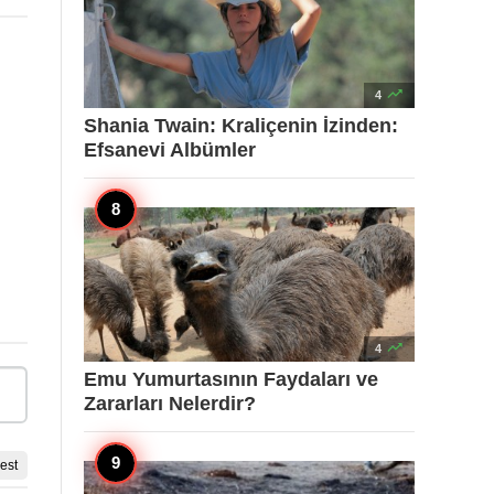

4
Shania Twain: Kraliçenin İzinden:
Efsanevi Albümler

4
Emu Yumurtasının Faydaları ve
Zararları Nelerdir?
est