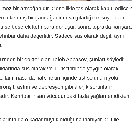
lmez bir armağanıdır. Genellikle taş olarak kabul edilse 
soyu tükenmiş bir çam ağacının salgıladığı öz suyundan
uyu sertleşerek kehribara dönüşür, sonra toprakla karışar
hribar daha değerlidir. Sadece süs olarak değil, aynı
r.
ü'nden bir doktor olan Taleh Abbasov, şunları söyledi:
klarında süs olarak ve Türk tıbbında yaygın olarak
 kullanılmasa da halk hekimliğinde üst solunum yolu
 bronşit, astım ve depresyon gibi alerjik sorunların
adır. Kehribar insan vücudundaki fazla yağları emdikten
arının da o kadar büyük olduğuna inanıyor. Cilt ile