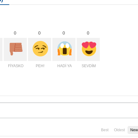
0
0
0
0
FİYASKO
PEH!
HADİ YA
SEVDİM
Best
Oldest
New