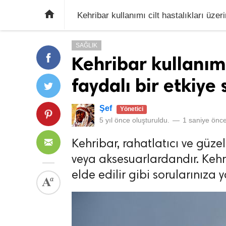

Kehribar kullanımı cilt hastalıkları üzeri
SAĞLIK
Kehribar kullanımı
faydalı bir etkiye 
Şef
Yönetici
5 yıl önce
oluşturuldu.
—
1 saniye önc
Kehribar, rahatlatıcı ve güze
veya aksesuarlardandır. Kehri
elde edilir gibi sorularınıza 