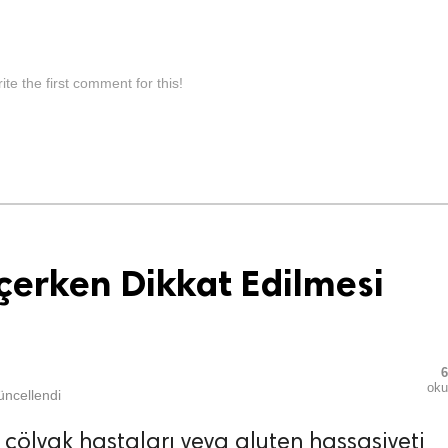
ite the first comment for this!
çerken Dikkat Edilmesi
6
ok
ncellendi
 çölyak hastaları veya gluten hassasiyeti