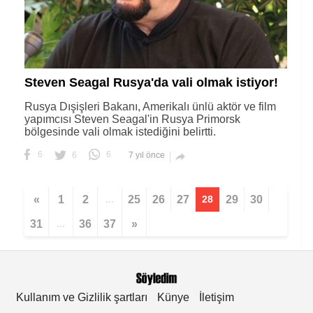
Steven Seagal Rusya'da vali olmak istiyor!
Rusya Dışişleri Bakanı, Amerikalı ünlü aktör ve film
yapımcısı Steven Seagal'in Rusya Primorsk
bölgesinde vali olmak istediğini belirtti.
6
6
6
7 yıl önce

«
1
2
...
25
26
27
28
29
30
31
...
36
37
»
Kullanım ve Gizlilik şartları
Künye
İletişim