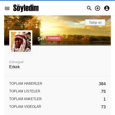



menu
Takip et
Yönetici
Şef
Cinsiyet
Erkek
TOPLAM HABERLER
384
TOPLAM LISTELER
75
TOPLAM ANKETLER
1
TOPLAM VIDEOLAR
73