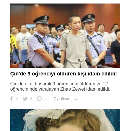
Çin'de 9 öğrenciyi öldüren kişi idam edildi!
Çin'de okul basarak 9 öğrencinin öldüren ve 12
öğrencininde yaralayan Zhao Zewei idam edildi.
6
6
6
7 yıl önce
