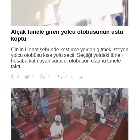
Alçak tünele giren yolcu otobüsünün üstü
koptu
Çin'in Hohot şehrinde kestirme yoldan gitmek isteyen
yolcu otobüsü kısa yolu seçti. Seçtiği yoldaki tüneli
hesaba katmayan sürücü, otobüsün üstünü tünele
taktı.
8
8
8
7 yıl önce
