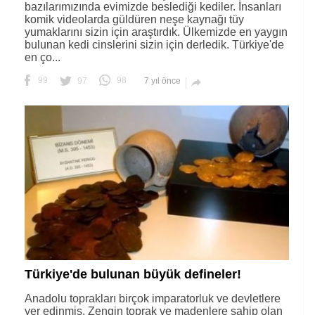
bazılarımızında evimizde beslediği kediler. İnsanları
komik videolarda güldüren neşe kaynağı tüy
yumaklarını sizin için araştırdık. Ülkemizde en yaygın
bulunan kedi cinslerini sizin için derledik. Türkiye'de
en ço...
99
97
98
7 yıl önce

Türkiye'de bulunan büyük defineler!
Anadolu toprakları birçok imparatorluk ve devletlere
yer edinmiş. Zengin toprak ve madenlere sahip olan