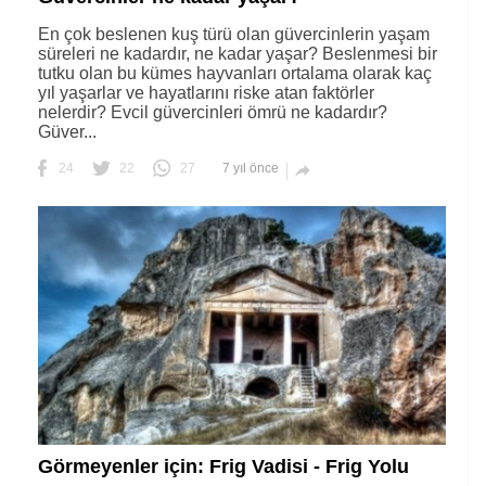
En çok beslenen kuş türü olan güvercinlerin yaşam
süreleri ne kadardır, ne kadar yaşar? Beslenmesi bir
tutku olan bu kümes hayvanları ortalama olarak kaç
yıl yaşarlar ve hayatlarını riske atan faktörler
nelerdir? Evcil güvercinleri ömrü ne kadardır?
Güver...
24
22
27
7 yıl önce

Görmeyenler için: Frig Vadisi - Frig Yolu