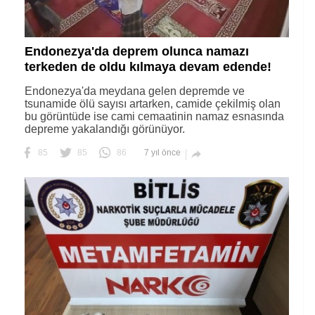
Endonezya'da deprem olunca namazı
terkeden de oldu kılmaya devam edende!
Endonezya'da meydana gelen depremde ve
tsunamide ölü sayısı artarken, camide çekilmiş olan
bu görüntüde ise cami cemaatinin namaz esnasında
depreme yakalandığı görünüyor.
85
85
86
7 yıl önce
