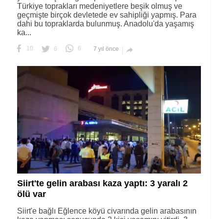
Türkiye toprakları medeniyetlere beşik olmuş ve
geçmişte birçok devletede ev sahipliği yapmış. Para
dahi bu topraklarda bulunmuş. Anadolu'da yaşamış
ka...
10
6
6
7 yıl önce

Siirt'te gelin arabası kaza yaptı: 3 yaralı 2
ölü var
Siirt'e bağlı Eğlence köyü civarında gelin arabasının