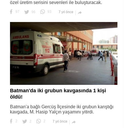
özel üretim serisini sevenleri ile buluşturacak.
97
96
93
7 yıl önce

Batman'da iki grubun kavgasında 1 kişi
öldü!
Batman'a bağlı Gercüş İlçesinde iki grubun karıştığı
kavgada, M. Hasip Yalçın yaşamını yitirdi.
2
2
2
7 yıl önce
