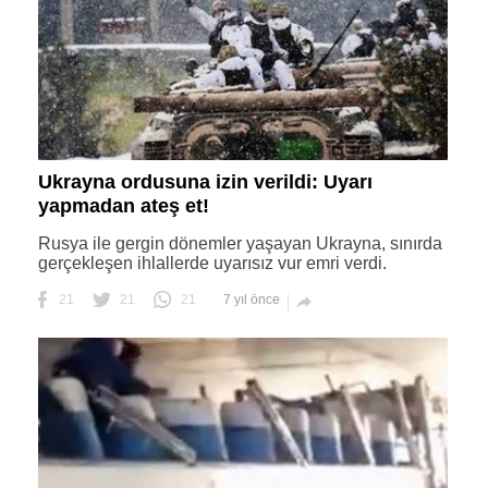
Ukrayna ordusuna izin verildi: Uyarı
yapmadan ateş et!
Rusya ile gergin dönemler yaşayan Ukrayna, sınırda
gerçekleşen ihlallerde uyarısız vur emri verdi.
21
21
21
7 yıl önce
