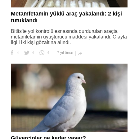
Metamfetamin yüklü araç yakalandı: 2 kişi
tutuklandı
Bitlis'te yol kontrolü esnasında durdurulan araçta
metamfetamin uyuşturucu maddesi yakalandı. Olayla
ilgili iki kişi gözaltına alındı.
4
4
4
7 yıl önce

Güvercinler ne kadar yaşar?