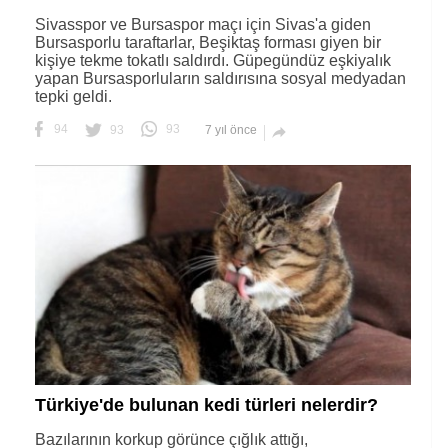
Sivasspor ve Bursaspor maçı için Sivas'a giden
Bursasporlu taraftarlar, Beşiktaş forması giyen bir
kişiye tekme tokatlı saldırdı. Güpegündüz eşkiyalık
yapan Bursasporluların saldırısına sosyal medyadan
tepki geldi.
94
93
93
7 yıl önce

Türkiye'de bulunan kedi türleri nelerdir?
Bazılarının korkup görünce çığlık attığı,