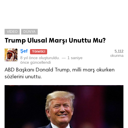
VIDEO
DÜNYA
Trump Ulusal Marşı Unuttu Mu?
Şef
5,112
Yönetici
okunma
8 yıl önce
oluşturuldu.
—
1 saniye
önce
güncellendi
ABD Başkanı Donald Trump, milli marş okurken
sözlerini unuttu.