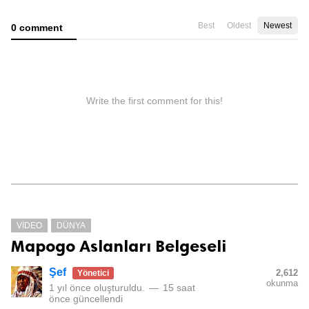
Best
Oldest
Newest
0 comment
Write the first comment for this!
VIDEO
DÜNYA
Mapogo Aslanları Belgeseli
Şef
2,612
Yönetici
okunma
1 yıl önce
oluşturuldu.
—
15 saat
önce
güncellendi