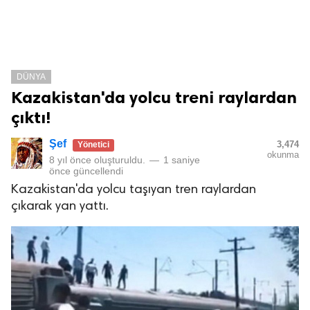
DÜNYA
Kazakistan'da yolcu treni raylardan
çıktı!
Şef
3,474
Yönetici
okunma
8 yıl önce
oluşturuldu.
—
1 saniye
önce
güncellendi
Kazakistan'da yolcu taşıyan tren raylardan
çıkarak yan yattı.