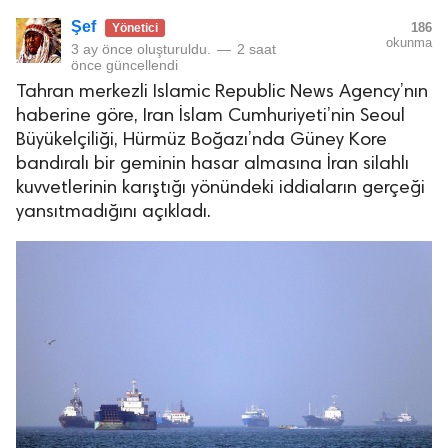
Şef
186
Yönetici
okunma
3 ay önce
oluşturuldu.
—
2 saat
önce
güncellendi
Tahran merkezli Islamic Republic News Agency’nın
haberine göre, Iran İslam Cumhuriyeti’nin Seoul
Büyükelçiliği, Hürmüz Boğazı’nda Güney Kore
bandıralı bir geminin hasar almasına İran silahlı
kuvvetlerinin karıştığı yönündeki iddiaların gerçeği
yansıtmadığını açıkladı.