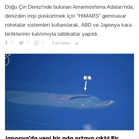
Doğu Çin Denizi'nde bulunan Amamioshima Adaları'nda,
denizden inişi püskürtmek için "HIMARS" gemisavar
roketatar sistemleri kullanılarak, ABD ve Japonya kara
birliklerinin katılımıyla tatbikatlar yapıldı.
.
0
0
0
3 yıl önce

Japonya'da yeni bir ada ortaya çıktı! Bir