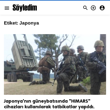



menu
Etiket:
Japonya
Japonya'nın güneybatısında "HIMARS"
cihazları kullanılarak tatbikatlar yapıldı.