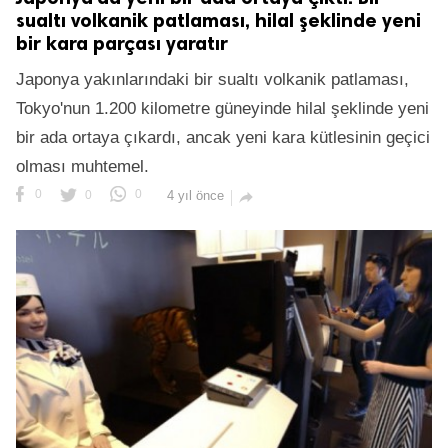
sualtı volkanik patlaması, hilal şeklinde yeni
bir kara parçası yaratır
Japonya yakınlarındaki bir sualtı volkanik patlaması,
Tokyo'nun 1.200 kilometre güneyinde hilal şeklinde yeni
bir ada ortaya çıkardı, ancak yeni kara kütlesinin geçici
olması muhtemel.
0
0
0
4 yıl önce
